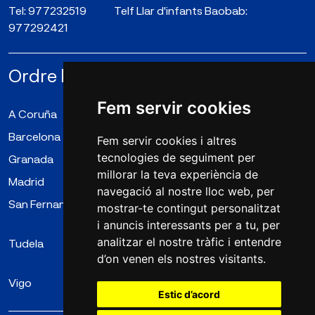
Tel:
977232519 ‎ ‎ ‎ ‎ ‎ ‎ ‎ ‎ ‎ ‎ ‎ ‎ Telf Llar d'infants Baobab:
977292421
Ordre la Companyia de Maria N.S.
Fem servir cookies
A Coruña
Almería
Badalona
Barcelona
Bergara
Cangas
Fem servir cookies i altres
tecnologies de seguiment per
Granada
Irún
Logroño
millorar la teva experiència de
Madrid
Mollet del Vallès
Puente Genil
navegació al nostre lloc web, per
San Fernando
Santiago de
Tarragona
mostrar-te contingut personalitzat
Compostela
i anuncis interessants per a tu, per
analitzar el nostre tràfic i entendre
Tudela
Valladolid (La
Valladolid
d’on venen els nostres visitants.
Enseñanza)
(Lestonnac)
Vigo
Zaragoza
Estic d’acord