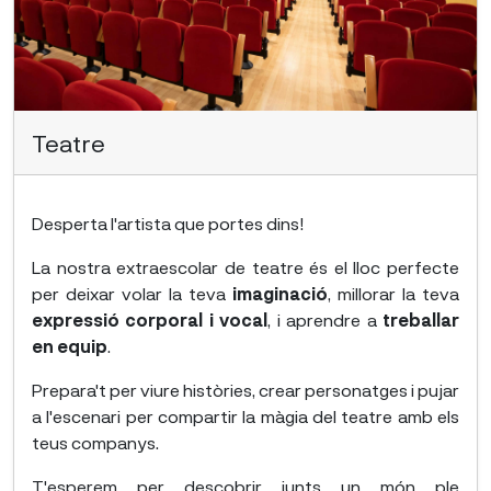
Teatre
Desperta l'artista que portes dins!
La nostra extraescolar de teatre és el lloc perfecte
per deixar volar la teva
imaginació
, millorar la teva
expressió corporal i vocal
, i aprendre a
treballar
en equip
.
Prepara't per viure històries, crear personatges i pujar
a l'escenari per compartir la màgia del teatre amb els
teus companys.
T'esperem per descobrir junts un món ple