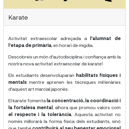
Karate
Activitat extraescolar adreçada a
l'alumnat de
l'etapa de primària
, en horari de migdia.
Descobreix un món d'autodisciplina i confiança amb la
nostra nova activitat extraescolar de karate!
Els estudiants desenvoluparan
habilitats físiques i
mentals
mentre aprenen les tècniques mil·lenàries
d'aquest art marcial japonès.
El karate fomenta
la concentració, la coordinació i
la fortalesa mental
, alhora que promou valors com
el respecte i la tolerància
. Aquesta activitat no
només millorarà la forma física dels estudiants, sinó
que també
contribuirà al seu benestar emocional